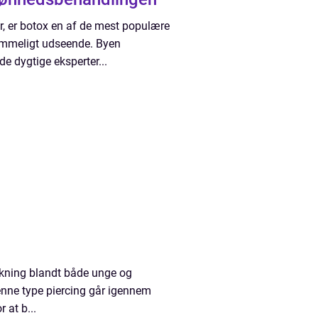
, er botox en af de mest populære
dommeligt udseende. Byen
e dygtige eksperter...
kning blandt både unge og
Denne type piercing går igennem
at b...