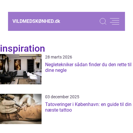
VILDMEDSKØNHED.
dk
inspiration
28 marts 2026
Negletekniker sådan finder du den rette til
dine negle
03 december 2025
Tatoveringer i København: en guide til din
næste tattoo