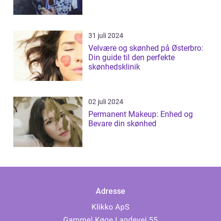
31 juli 2024
Velvære og skønhed på Østerbro:
Din guide til den perfekte
skønhedsklinik
02 juli 2024
Permanent Makeup: Enhed og
Bevare din skønhed
Adresse