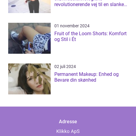
revolutionerende vej til en slankere
figur
01 november 2024
Fruit of the Loom Shorts: Komfort
og Stil i Ét
02 juli 2024
Permanent Makeup: Enhed og
Bevare din skønhed
Adresse