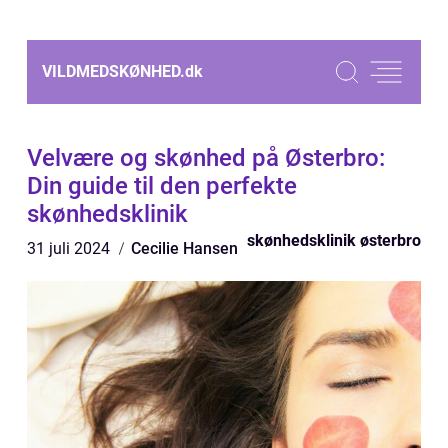
VILDMEDSKØNHED.
dk
Velvære og skønhed på Østerbro:
Din guide til den perfekte
skønhedsklinik
skønhedsklinik østerbro
31 juli 2024
Cecilie Hansen