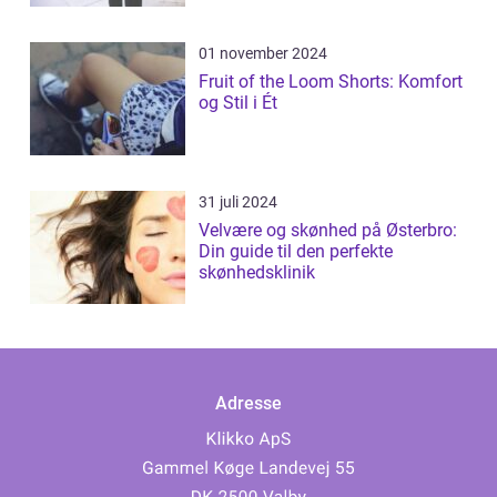
01 november 2024
Fruit of the Loom Shorts: Komfort
og Stil i Ét
31 juli 2024
Velvære og skønhed på Østerbro:
Din guide til den perfekte
skønhedsklinik
Adresse