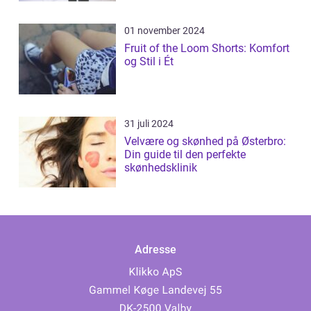
01 november 2024
Fruit of the Loom Shorts: Komfort
og Stil i Ét
31 juli 2024
Velvære og skønhed på Østerbro:
Din guide til den perfekte
skønhedsklinik
Adresse