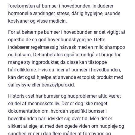
forekomsten af bumser i hovedbunden, inkluderer
hormonelle ændringer, stress, dårlig hygiejne, usunde
kostvaner og visse medicin.
For at bekæmpe bumser i hovedbunden er det vigtigt at
opretholde en god hovedbundshygiejne. Dette
indebærer regelmæssig hårvask med en mild shampoo
og balsam. Det anbefales også at undgå at bruge for
mange stylingprodukter, da disse kan tilstoppe
hårfolliklerne. Hvis du lider af bumser i hovedbunden,
kan det også hjælpe at anvende et topisk produkt med
salicylsyre eller benzoylperoxid.
Historisk set har bumser og hudproblemer altid været
en del af menneskets liv. Der er dog ikke meget
dokumentation om, hvordan specifikt bumser i
hovedbunden har udviklet sig over tid. Men det er
sikkert at sige, at med den øgede viden om hudpleje og
sundhed er der i dag flere måder at forebygge og