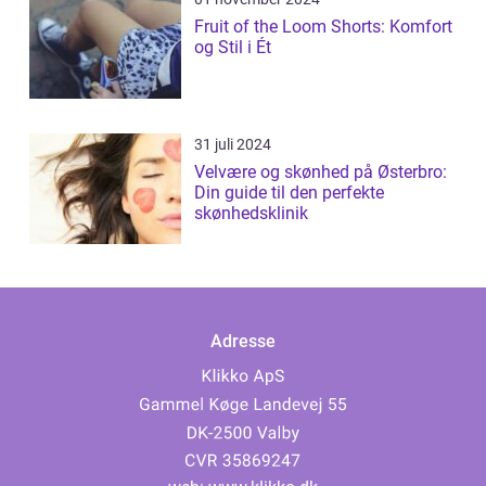
Fruit of the Loom Shorts: Komfort
og Stil i Ét
31 juli 2024
Velvære og skønhed på Østerbro:
Din guide til den perfekte
skønhedsklinik
Adresse