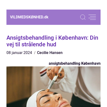
VILDMEDSKØNHED.
dk
Ansigtsbehandling i København: Din
vej til strålende hud
08 januar 2024
Cecilie Hansen
ansigtsbehandling København