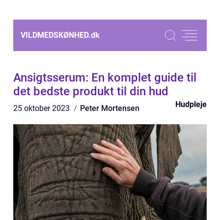
VILDMEDSKØNHED.
dk
Ansigtsserum: En komplet guide til
det bedste produkt til din hud
Hudpleje
25 oktober 2023
Peter Mortensen