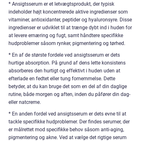
* Ansigtsserum er et letvægtsprodukt, der typisk
indeholder højt koncentrerede aktive ingredienser som
vitaminer, antioxidanter, peptider og hyaluronsyre. Disse
ingredienser er udviklet til at trænge dybt ind i huden for
at levere ernæring og fugt, samt håndtere specifikke
hudproblemer såsom rynker, pigmentering og tørhed.
* En af de største fordele ved ansigtsserum er dets
hurtige absorption. På grund af dens lette konsistens
absorberes den hurtigt og effektivt i huden uden at
efterlade en fedtet eller tung fornemmelse. Dette
betyder, at du kan bruge det som en del af din daglige
rutine, både morgen og aften, inden du påfører din dag-
eller natcreme.
* En anden fordel ved ansigtsserum er dets evne til at
tackle specifikke hudproblemer. Der findes serumer, der
er målrettet mod specifikke behov såsom anti-aging,
pigmentering og akne. Ved at vælge det rigtige serum