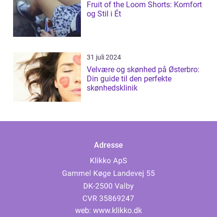
Fruit of the Loom Shorts: Komfort
og Stil i Ét
31 juli 2024
Velvære og skønhed på Østerbro:
Din guide til den perfekte
skønhedsklinik
Adresse
web:
www.klikko.dk