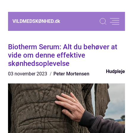
VILDMEDSKØNHED.
dk
Biotherm Serum: Alt du behøver at
vide om denne effektive
skønhedsoplevelse
Hudpleje
03 november 2023
Peter Mortensen