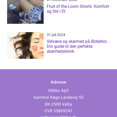
Fruit of the Loom Shorts: Komfort
og Stil i Ét
31 juli 2024
Velvære og skønhed på Østerbro:
Din guide til den perfekte
skønhedsklinik
Adresse