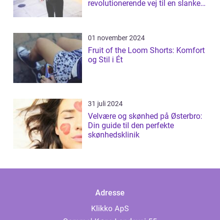
revolutionerende vej til en slankere
figur
01 november 2024
Fruit of the Loom Shorts: Komfort
og Stil i Ét
31 juli 2024
Velvære og skønhed på Østerbro:
Din guide til den perfekte
skønhedsklinik
Adresse