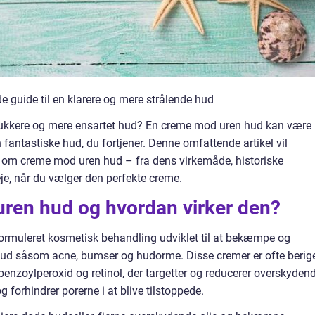
guide til en klarere og mere strålende hud
ukkere og mere ensartet hud? En creme mod uren hud kan være
 fantastiske hud, du fortjener. Denne omfattende artikel vil
e om creme mod uren hud – fra dens virkemåde, historiske
veje, når du vælger den perfekte creme.
ren hud og hvordan virker den?
ormuleret kosmetisk behandling udviklet til at bekæmpe og
n hud såsom acne, bumser og hudorme. Disse cremer er ofte berig
enzoylperoxid og retinol, der targetter og reducerer overskyden
 forhindrer porerne i at blive tilstoppede.