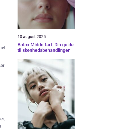
10 august 2025
Botox Middelfart: Din guide
ivt
til skønhedsbehandlingen
ser
er,
u