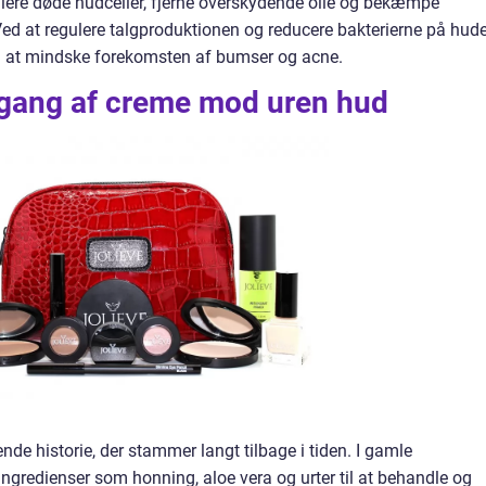
liere døde hudceller, fjerne overskydende olie og bekæmpe
Ved at regulere talgproduktionen og reducere bakterierne på hude
 at mindske forekomsten af bumser og acne.
mgang af creme mod uren hud
e historie, der stammer langt tilbage i tiden. I gamle
e ingredienser som honning, aloe vera og urter til at behandle og