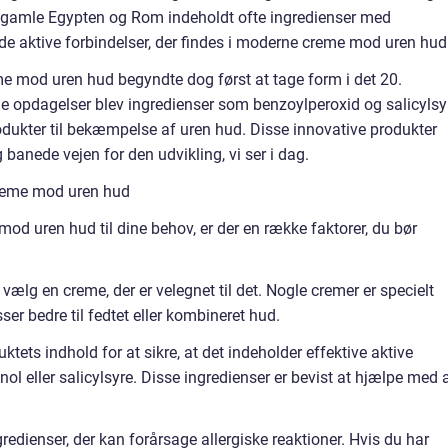
a gamle Egypten og Rom indeholdt ofte ingredienser med
r de aktive forbindelser, der findes i moderne creme mod uren hud
e mod uren hud begyndte dog først at tage form i det 20.
e opdagelser blev ingredienser som benzoylperoxid og salicylsy
odukter til bekæmpelse af uren hud. Disse innovative produkter
banede vejen for den udvikling, vi ser i dag.
creme mod uren hud
od uren hud til dine behov, er der en række faktorer, du bør
vælg en creme, der er velegnet til det. Nogle cremer er specielt
ser bedre til fedtet eller kombineret hud.
tets indhold for at sikre, at det indeholder effektive aktive
ol eller salicylsyre. Disse ingredienser er bevist at hjælpe med 
dienser, der kan forårsage allergiske reaktioner. Hvis du har