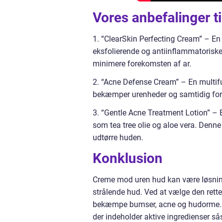
Vores anbefalinger t
1. “ClearSkin Perfecting Cream” – En 
eksfolierende og antiinflammatorisk
minimere forekomsten af ar.
2. “Acne Defense Cream” – En multifu
bekæmper urenheder og samtidig for
3. “Gentle Acne Treatment Lotion” – E
som tea tree olie og aloe vera. Denn
udtørre huden.
Konklusion
Creme mod uren hud kan være løsninge
strålende hud. Ved at vælge den rett
bekæmpe bumser, acne og hudorme. Fo
der indeholder aktive ingredienser så