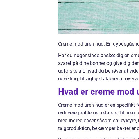
Creme mod uren hud: En dybdegående 
Har du nogensinde ønsket dig en sm
svaret på dine bønner og give dig den
udforske alt, hvad du behøver at vid
udvikling, til vigtige faktorer at over
Hvad er creme mod u
Creme mod uren hud er en specifikt f
reducere problemer relateret til ure
med ingredienser såsom salicylsyre, b
talgproduktion, bekæmper bakterier og