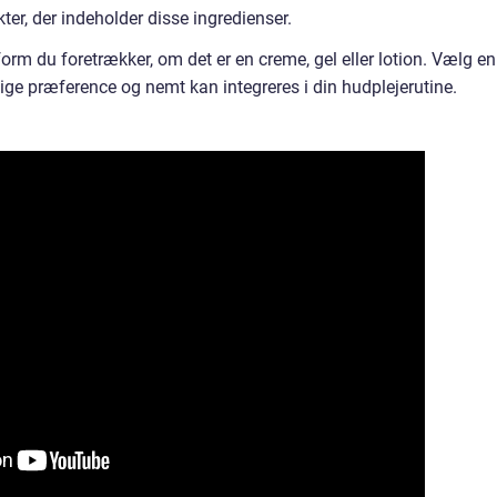
ter, der indeholder disse ingredienser.
rm du foretrækker, om det er en creme, gel eller lotion. Vælg en
lige præference og nemt kan integreres i din hudplejerutine.