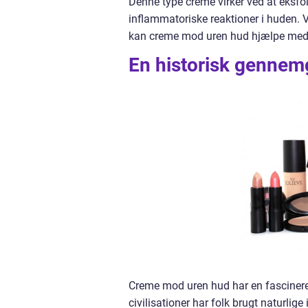
Denne type creme virker ved at eksfo
inflammatoriske reaktioner i huden. 
kan creme mod uren hud hjælpe med
En historisk genne
Creme mod uren hud har en fascinerend
civilisationer har folk brugt naturlig