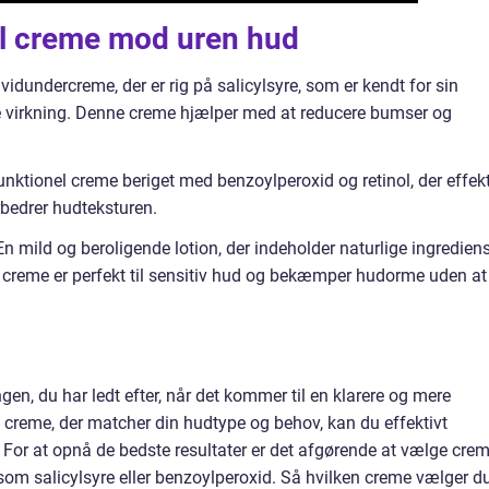
il creme mod uren hud
vidundercreme, der er rig på salicylsyre, som er kendt for sin
e virkning. Denne creme hjælper med at reducere bumser og
nktionel creme beriget med benzoylperoxid og retinol, der effekt
bedrer hudteksturen.
n mild og beroligende lotion, der indeholder naturlige ingredien
e creme er perfekt til sensitiv hud og bekæmper hudorme uden at
n, du har ledt efter, når det kommer til en klarere og mere
e creme, der matcher din hudtype og behov, kan du effektivt
r at opnå de bedste resultater er det afgørende at vælge crem
som salicylsyre eller benzoylperoxid. Så hvilken creme vælger d