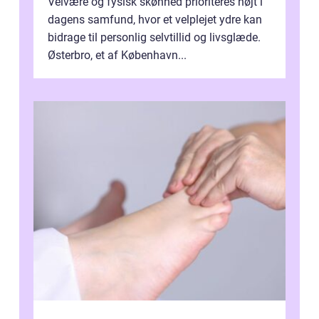
Velvære og fysisk skønhed prioriteres højt i
dagens samfund, hvor et velplejet ydre kan
bidrage til personlig selvtillid og livsglæde.
Østerbro, et af København...