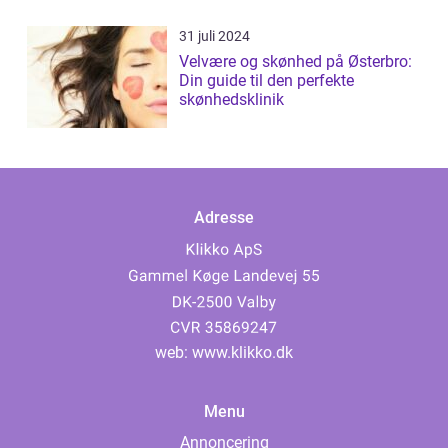
31 juli 2024
Velvære og skønhed på Østerbro:
Din guide til den perfekte
skønhedsklinik
Adresse
web:
www.klikko.dk
Menu
Annoncering