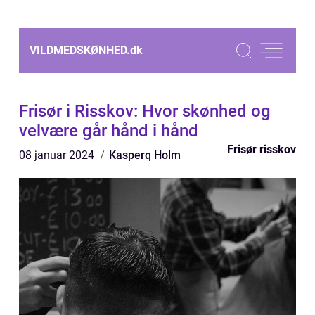
VILDMEDSKØNHED.
dk
Frisør i Risskov: Hvor skønhed og
velvære går hånd i hånd
Frisør risskov
08 januar 2024
Kasperq Holm