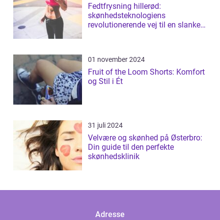
Fedtfrysning hillerød:
skønhedsteknologiens
revolutionerende vej til en slankere
figur
01 november 2024
Fruit of the Loom Shorts: Komfort
og Stil i Ét
31 juli 2024
Velvære og skønhed på Østerbro:
Din guide til den perfekte
skønhedsklinik
Adresse