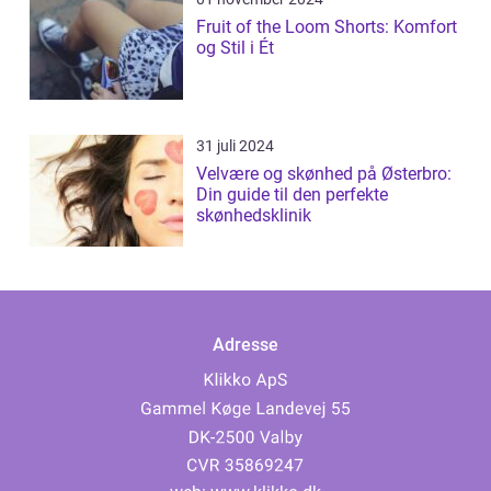
Fruit of the Loom Shorts: Komfort
og Stil i Ét
31 juli 2024
Velvære og skønhed på Østerbro:
Din guide til den perfekte
skønhedsklinik
Adresse