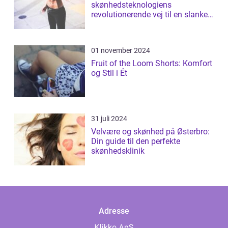
skønhedsteknologiens
revolutionerende vej til en slankere
figur
01 november 2024
Fruit of the Loom Shorts: Komfort
og Stil i Ét
31 juli 2024
Velvære og skønhed på Østerbro:
Din guide til den perfekte
skønhedsklinik
Adresse