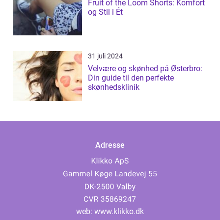
Fruit of the Loom Shorts: Komfort
og Stil i Ét
31 juli 2024
Velvære og skønhed på Østerbro:
Din guide til den perfekte
skønhedsklinik
Adresse
web:
www.klikko.dk