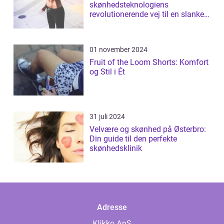
skønhedsteknologiens
revolutionerende vej til en slankere
figur
01 november 2024
Fruit of the Loom Shorts: Komfort
og Stil i Ét
31 juli 2024
Velvære og skønhed på Østerbro:
Din guide til den perfekte
skønhedsklinik
Adresse