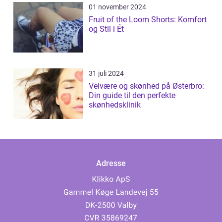
01 november 2024
Fruit of the Loom Shorts: Komfort
og Stil i Ét
31 juli 2024
Velvære og skønhed på Østerbro:
Din guide til den perfekte
skønhedsklinik
Adresse