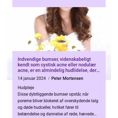
kan være smertefulde og generende. I denne
art...
Indvendige bumser, videnskabeligt
kendt som cystisk acne eller nodulær
acne, er en almindelig hudlidelse, der
kan være frustrerende og smertefuld
14 januar 2024
Peter Mortensen
for dem, der lider af det
Hudpleje
Disse dybtliggende bumser opstår, når
porerne bliver blokeret af overskydende talg
og døde hudceller, hvilket fører til
betændelse og dannelse af røde, hævede