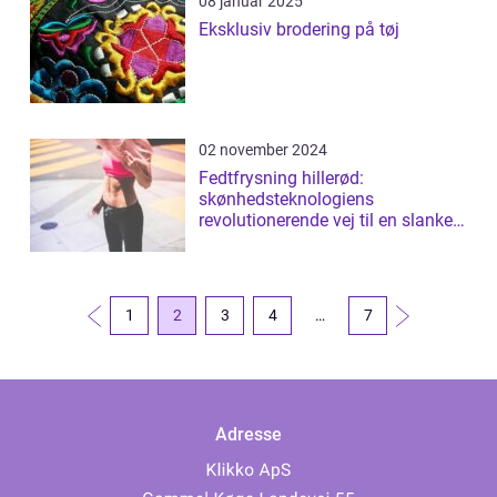
08 januar 2025
Eksklusiv brodering på tøj
02 november 2024
Fedtfrysning hillerød:
skønhedsteknologiens
revolutionerende vej til en slankere
figur
1
2
3
4
…
7
Adresse