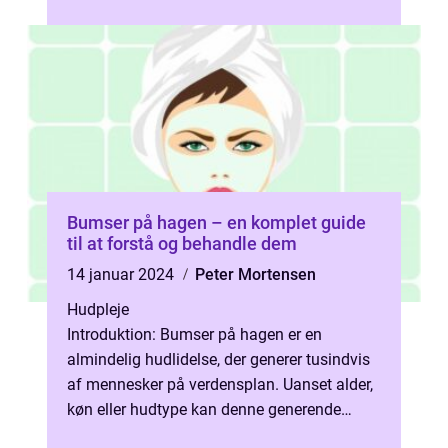
knuder under huden. I denne artikel vil v...
Bumser på hagen – en komplet guide
til at forstå og behandle dem
14 januar 2024
Peter Mortensen
Hudpleje
Introduktion: Bumser på hagen er en
almindelig hudlidelse, der generer tusindvis
af mennesker på verdensplan. Uanset alder,
køn eller hudtype kan denne generende
tilstand ofte være en kilde til frustr...